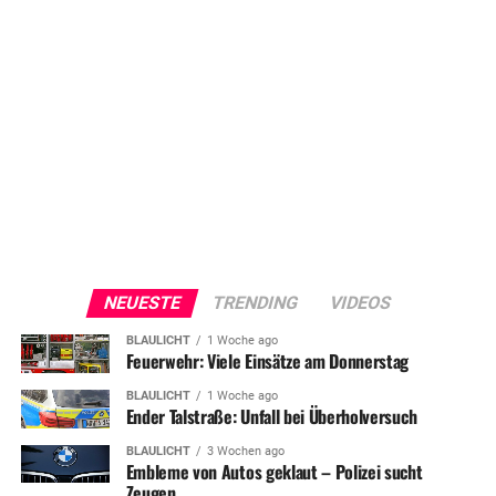
NEUESTE
TRENDING
VIDEOS
BLAULICHT
1 Woche ago
Feuerwehr: Viele Einsätze am Donnerstag
BLAULICHT
1 Woche ago
Ender Talstraße: Unfall bei Überholversuch
BLAULICHT
3 Wochen ago
Embleme von Autos geklaut – Polizei sucht
Zeugen