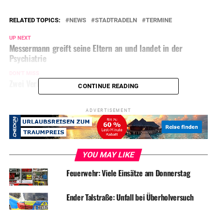
RELATED TOPICS:
NEWS
STADTRADELN
TERMINE
UP NEXT
Messermann greift seine Eltern an und landet in der
Psychiatrie
DON'T MISS
Zwei Verletzte nach Unfall mit Kleintransportern
CONTINUE READING
ADVERTISEMENT
YOU MAY LIKE
Feuerwehr: Viele Einsätze am Donnerstag
Ender Talstraße: Unfall bei Überholversuch