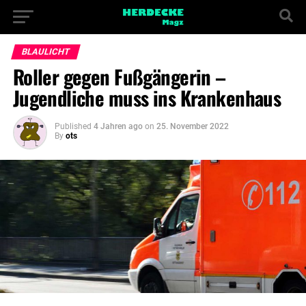
BLAULICHT
Roller gegen Fußgängerin –
Jugendliche muss ins Krankenhaus
Published
4 Jahren ago
on
25. November 2022
By
ots