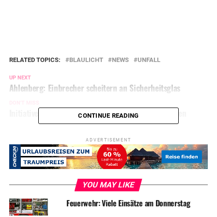
RELATED TOPICS:
BLAULICHT
NEWS
UNFALL
UP NEXT
Ahlenberg: Einbrecher scheitern an Sicherheitsglas
DON'T MISS
Initiative informiert zum Thema Gewalt gegen Frauen
CONTINUE READING
ADVERTISEMENT
YOU MAY LIKE
Feuerwehr: Viele Einsätze am Donnerstag