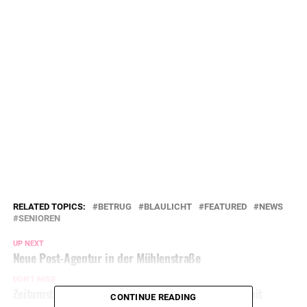
RELATED TOPICS:
BETRUG
BLAULICHT
FEATURED
NEWS
SENIOREN
UP NEXT
Neue Post-Agentur in der Mühlenstraße
DON'T MISS
Zeitumstellung: Heute Nacht beginnt die Sommerzeit
CONTINUE READING