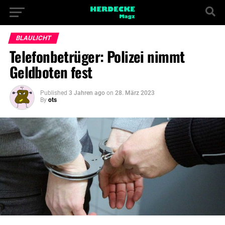
BLAULICHT
Telefonbetrüger: Polizei nimmt
Geldboten fest
Published
3 Jahren ago
on
28. März 2023
By
ots