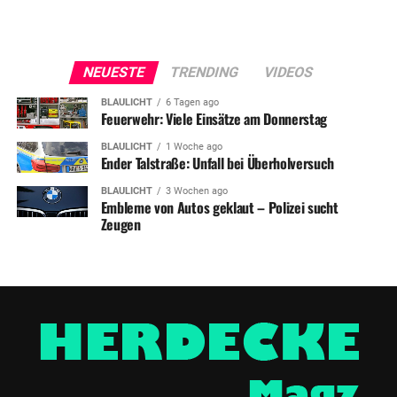
NEUESTE
TRENDING
VIDEOS
BLAULICHT
6 Tagen ago
Feuerwehr: Viele Einsätze am Donnerstag
BLAULICHT
1 Woche ago
Ender Talstraße: Unfall bei Überholversuch
BLAULICHT
3 Wochen ago
Embleme von Autos geklaut – Polizei sucht
Zeugen