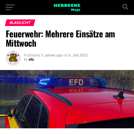
BLAULICHT
Feuerwehr: Mehrere Einsätze am
Mittwoch
Published
3 Jahren ago
on
6. Juli 2023
By
ots