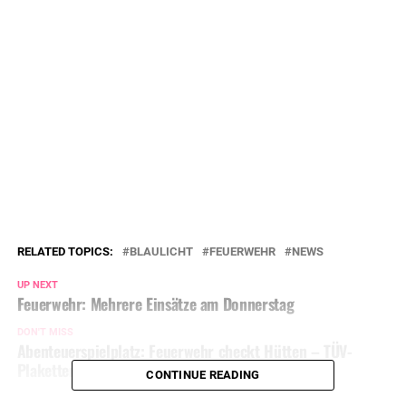
RELATED TOPICS:
BLAULICHT
FEUERWEHR
NEWS
UP NEXT
Feuerwehr: Mehrere Einsätze am Donnerstag
DON'T MISS
Abenteuerspielplatz: Feuerwehr checkt Hütten – TÜV-
Plaketten gab’s auch :-)
CONTINUE READING