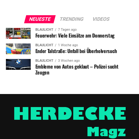
NEUESTE
TRENDING
VIDEOS
BLAULICHT
7 Tagen ago
Feuerwehr: Viele Einsätze am Donnerstag
BLAULICHT
1 Woche ago
Ender Talstraße: Unfall bei Überholversuch
BLAULICHT
3 Wochen ago
Embleme von Autos geklaut – Polizei sucht
Zeugen