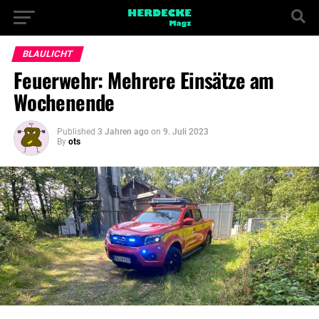
BLAULICHT
Feuerwehr: Mehrere Einsätze am
Wochenende
Published
3 Jahren ago
on
9. Juli 2023
By
ots