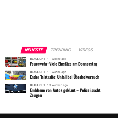
NEUESTE
TRENDING
VIDEOS
BLAULICHT
1 Woche ago
Feuerwehr: Viele Einsätze am Donnerstag
BLAULICHT
1 Woche ago
Ender Talstraße: Unfall bei Überholversuch
BLAULICHT
3 Wochen ago
Embleme von Autos geklaut – Polizei sucht
Zeugen