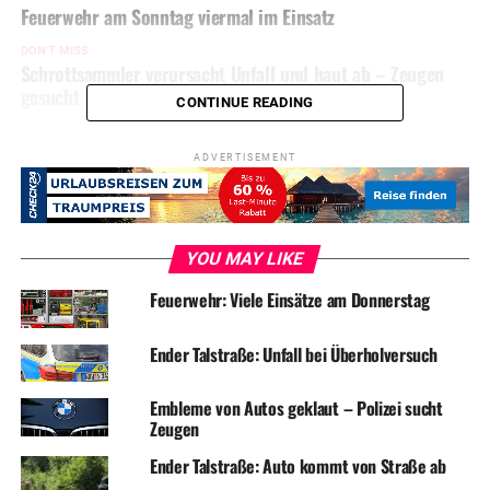
Feuerwehr am Sonntag viermal im Einsatz
DON'T MISS
Schrottsammler verursacht Unfall und haut ab – Zeugen
gesucht
CONTINUE READING
ADVERTISEMENT
YOU MAY LIKE
Feuerwehr: Viele Einsätze am Donnerstag
Ender Talstraße: Unfall bei Überholversuch
Embleme von Autos geklaut – Polizei sucht
Zeugen
Ender Talstraße: Auto kommt von Straße ab