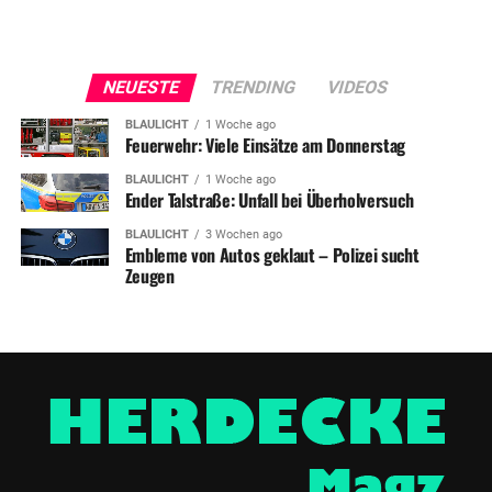
NEUESTE
TRENDING
VIDEOS
BLAULICHT
1 Woche ago
Feuerwehr: Viele Einsätze am Donnerstag
BLAULICHT
1 Woche ago
Ender Talstraße: Unfall bei Überholversuch
BLAULICHT
3 Wochen ago
Embleme von Autos geklaut – Polizei sucht
Zeugen