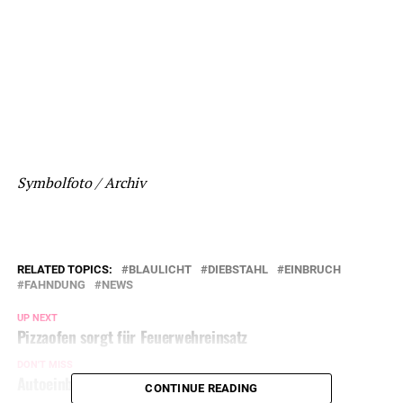
Symbolfoto / Archiv
RELATED TOPICS:
BLAULICHT
DIEBSTAHL
EINBRUCH
FAHNDUNG
NEWS
UP NEXT
Pizzaofen sorgt für Feuerwehreinsatz
DON'T MISS
Autoeinbrecher klauen Handtasche
CONTINUE READING