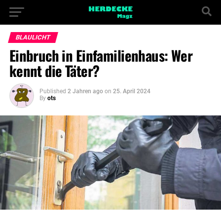
BLAULICHT
Einbruch in Einfamilienhaus: Wer
kennt die Täter?
Published
2 Jahren ago
on
25. April 2024
By
ots