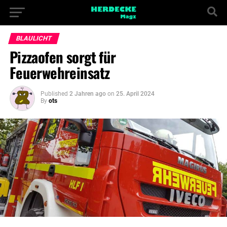
BLAULICHT
Pizzaofen sorgt für
Feuerwehreinsatz
Published
2 Jahren ago
on
25. April 2024
By
ots