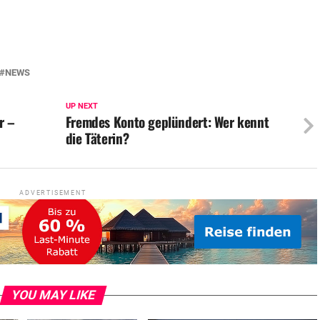
NEWS
UP NEXT
r –
Fremdes Konto geplündert: Wer kennt
die Täterin?
ADVERTISEMENT
YOU MAY LIKE