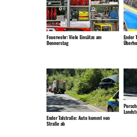
Ender T
Feuerwehr: Viele Einsätze am
Überho
Donnerstag
Porsch
Landst
Ender Talstraße: Auto kommt von
Straße ab