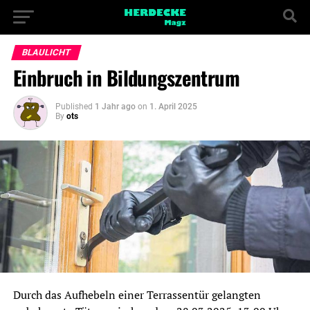
BLAULICHT
Einbruch in Bildungszentrum
Published
1 Jahr ago
on
1. April 2025
By
ots
Durch das Aufhebeln einer Terrassentür gelangten