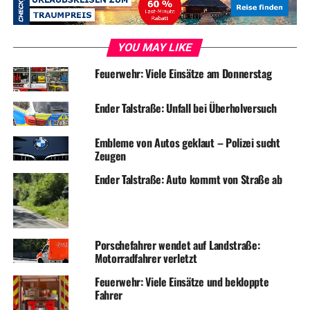
konnten aber einen Zusammenstoß nicht mehr
verhindern.
YOU MAY LIKE
Dabei wurde der 51-jährige Fahrzeugführer aus Herdecke
leicht verletzt und in ein nahegelegenes Krankenhaus
Feuerwehr: Viele Einsätze am Donnerstag
verbracht.
Ender Talstraße: Unfall bei Überholversuch
ADVERTISEMENT
Embleme von Autos geklaut – Polizei sucht
Beide Fahrzeugen wurden bei dem Unfall massiv
Zeugen
beschädigt und waren nicht mehr fahrbereit. Es entstand
Ender Talstraße: Auto kommt von Straße ab
ein Sachschaden von schätzungsweise 60.000EUR.
Symbolfoto / Archiv
Porschefahrer wendet auf Landstraße:
Motorradfahrer verletzt
Feuerwehr: Viele Einsätze und bekloppte
Fahrer