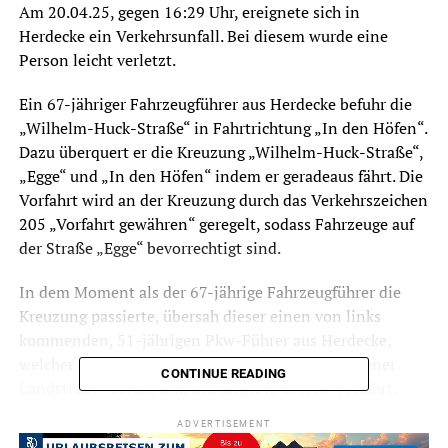
Am 20.04.25, gegen 16:29 Uhr, ereignete sich in
Herdecke ein Verkehrsunfall. Bei diesem wurde eine
Person leicht verletzt.
Ein 67-jähriger Fahrzeugführer aus Herdecke befuhr die
„Wilhelm-Huck-Straße“ in Fahrtrichtung „In den Höfen“.
Dazu überquert er die Kreuzung „Wilhelm-Huck-Straße“,
„Egge“ und „In den Höfen“ indem er geradeaus fährt. Die
Vorfahrt wird an der Kreuzung durch das Verkehrszeichen
205 „Vorfahrt gewähren“ geregelt, sodass Fahrzeuge auf
der Straße „Egge“ bevorrechtigt sind.
In dem Moment als der 67-jährige Fahrzeugführer die
Kreuzung passierte, übersah dieser einen von links
kommenden, 51-jährigen Pkw-Führer aus Herdecke,
welcher die Straße „Egge“ in Fahrtrichtung „Wittener
CONTINUE READING
Landstraße“ befuhr und missachtete dessen Vorfahrt.
ADVERTISEMENT
Beide Fahrzeugführer führten eine Vollbremsung durch,