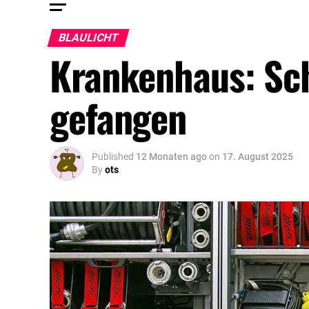
BLAULICHT
Krankenhaus: Sc
gefangen
Published
12 Monaten ago
on
17. August 2025
By
ots