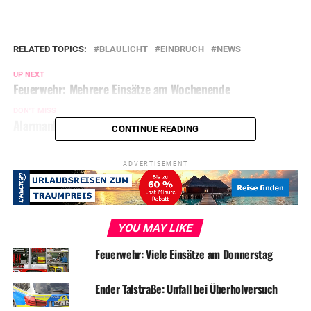
RELATED TOPICS:
BLAULICHT
EINBRUCH
NEWS
UP NEXT
Feuerwehr: Mehrere Einsätze am Wochenende
DON'T MISS
Alarmanlage verscheucht Einbrecher
CONTINUE READING
ADVERTISEMENT
YOU MAY LIKE
Feuerwehr: Viele Einsätze am Donnerstag
Ender Talstraße: Unfall bei Überholversuch