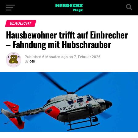
BLAULICHT
Hausbewohner trifft auf Einbrecher
– Fahndung mit Hubschrauber
Published
6 Monaten ago
on
7. Februar 2026
By
ots