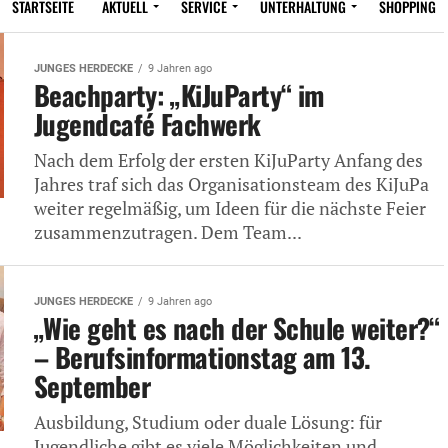
STARTSEITE
AKTUELL
SERVICE
UNTERHALTUNG
SHOPPING
JUNGES HERDECKE
9 Jahren ago
Beachparty: „KiJuParty“ im
Jugendcafé Fachwerk
Nach dem Erfolg der ersten KiJuParty Anfang des
Jahres traf sich das Organisationsteam des KiJuPa
weiter regelmäßig, um Ideen für die nächste Feier
zusammenzutragen. Dem Team...
JUNGES HERDECKE
9 Jahren ago
„Wie geht es nach der Schule weiter?“
– Berufsinformationstag am 13.
September
Ausbildung, Studium oder duale Lösung: für
Jugendliche gibt es viele Möglichkeiten und