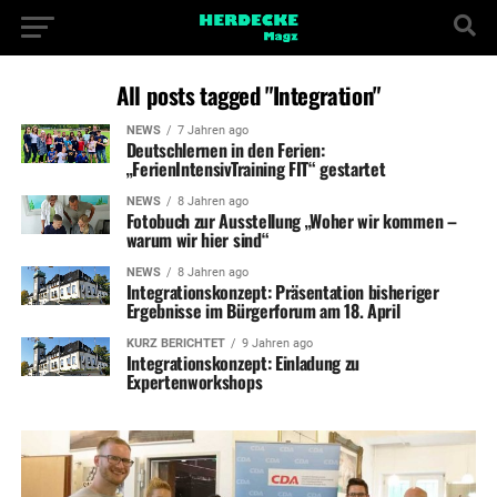
All posts tagged "Integration"
NEWS
7 Jahren ago
Deutschlernen in den Ferien:
„FerienIntensivTraining FIT“ gestartet
NEWS
8 Jahren ago
Fotobuch zur Ausstellung „Woher wir kommen –
warum wir hier sind“
NEWS
8 Jahren ago
Integrationskonzept: Präsentation bisheriger
Ergebnisse im Bürgerforum am 18. April
KURZ BERICHTET
9 Jahren ago
Integrationskonzept: Einladung zu
Expertenworkshops