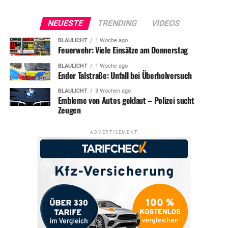
NEUESTE
TRENDING
VIDEOS
BLAULICHT
1 Woche ago
Feuerwehr: Viele Einsätze am Donnerstag
BLAULICHT
1 Woche ago
Ender Talstraße: Unfall bei Überholversuch
BLAULICHT
3 Wochen ago
Embleme von Autos geklaut – Polizei sucht
Zeugen
ADVERTISEMENT