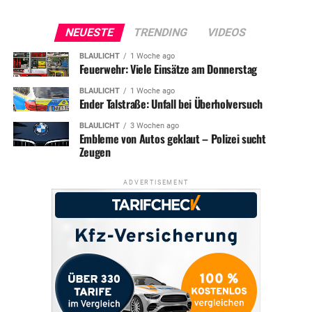
NEUESTE
TRENDING
VIDEOS
BLAULICHT
1 Woche ago
Feuerwehr: Viele Einsätze am Donnerstag
BLAULICHT
1 Woche ago
Ender Talstraße: Unfall bei Überholversuch
BLAULICHT
3 Wochen ago
Embleme von Autos geklaut – Polizei sucht
Zeugen
ADVERTISEMENT