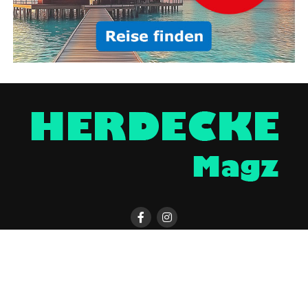
HERDECKE MAGAZIN APP
KONTAKT
UNTERSTÜTZEN
IMPRESSUM / DISCLAIMER
DATENSCHUTZERKLÄRUNG
ÜBER UNS
WERBUNG