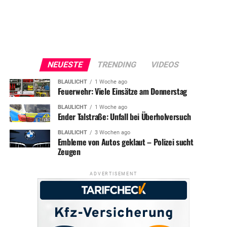
NEUESTE
TRENDING
VIDEOS
BLAULICHT
1 Woche ago
Feuerwehr: Viele Einsätze am Donnerstag
BLAULICHT
1 Woche ago
Ender Talstraße: Unfall bei Überholversuch
BLAULICHT
3 Wochen ago
Embleme von Autos geklaut – Polizei sucht
Zeugen
ADVERTISEMENT