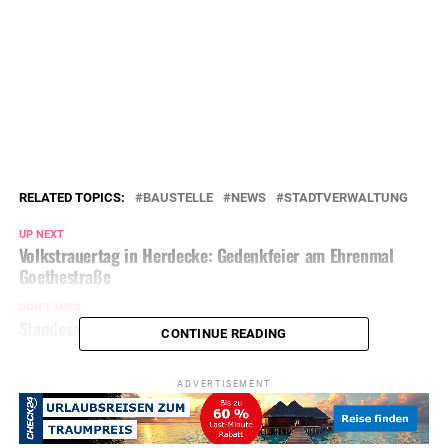
RELATED TOPICS:
BAUSTELLE
NEWS
STADTVERWALTUNG
UP NEXT
Volkstrauertag in Herdecke: Gedenkfeier am Ehrenmal
Goethestraße
DON'T MISS
Standesamt geschlossen
CONTINUE READING
ADVERTISEMENT