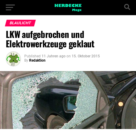
BLAULICHT
LKW aufgebrochen und
Elektrowerkzeuge geklaut
Published
11 Jahren ago
on
15. Oktober 2015
By
Redaktion