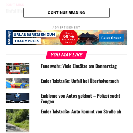
DON'T MISS
Unfallflucht: Schwarzer Golf beschädigt
CONTINUE READING
ADVERTISEMENT
YOU MAY LIKE
Feuerwehr: Viele Einsätze am Donnerstag
Ender Talstraße: Unfall bei Überholversuch
Embleme von Autos geklaut – Polizei sucht
Zeugen
Ender Talstraße: Auto kommt von Straße ab