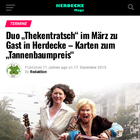
TERMINE
Duo „Thekentratsch“ im März zu
Gast in Herdecke – Karten zum
„Tannenbaumpreis“
Published
11 Jahren ago
on
17. Dezember 2015
By
Redaktion