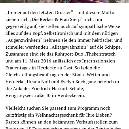
„Immer auf den letzten Drücker“ – mit diesem Motto
ziehen sich „Die Becker & Frau Sierp“ nicht nur
gegenseitig auf, sie stellen auch auf sympathische Weise
alles auf den Kopf. Selbstironisch und mit dem nötigen
„Augenzwinkern“ nehmen sie den immer hektischer und
schneller werdenden „Alltagswahnsinn“ auf die Schippe.
Zusammen sind sie das Ruhrpott-Duo „Thekentratsch“
und am 11. März 2016 anlässlich des Internationalen
Frauentages in Herdecke zu Gast. So laden die
Gleichstellungsbeauftragten der Städte Wetter und
Herdecke, Ursula Noll und Evelyn Koch ganz herzlich in
die Aula der Friedrich-Harkort-Schule,
Hengsteyseestraße 40 in Herdecke ein.
Vielleicht suchen Sie passend zum Programm noch
kurzfristig ein Weihnachtsgeschenk für Ihre Lieben?
Karten können an den bekannten Verkaufsstellen zum
Preis von 15 Euro erworben werden: an der Zentrale des