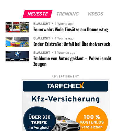
NEUESTE
TRENDING
VIDEOS
BLAULICHT
1 Woche ago
Feuerwehr: Viele Einsätze am Donnerstag
BLAULICHT
1 Woche ago
Ender Talstraße: Unfall bei Überholversuch
BLAULICHT
3 Wochen ago
Embleme von Autos geklaut – Polizei sucht
Zeugen
ADVERTISEMENT