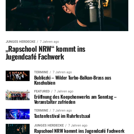
JUNGES HERDECKE
7 Jahren ago
„Rapschool NRW“ kommt ins
Jugendcafé Fachwerk
TERMINE
7 Jahren ago
Bubliczki – Wilder Turbo-Balkan-Brass aus
Kaschubien
FEATURED
7 Jahren ago
Eröffnung des Koepchenwerks am Sonntag –
Veranstalter zufrieden
TERMINE
7 Jahren ago
Tastenfestival im Ruhrfestsaal
JUNGES HERDECKE
7 Jahren ago
Rapschool NRW kommt ins Jugendcafé Fachwerk