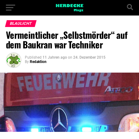
BLAULICHT
Vermeintlicher „Selbstmörder“ auf
dem Baukran war Techniker
Published
11 Jahren ago
on
24. Dezember 2015
By
Redaktion