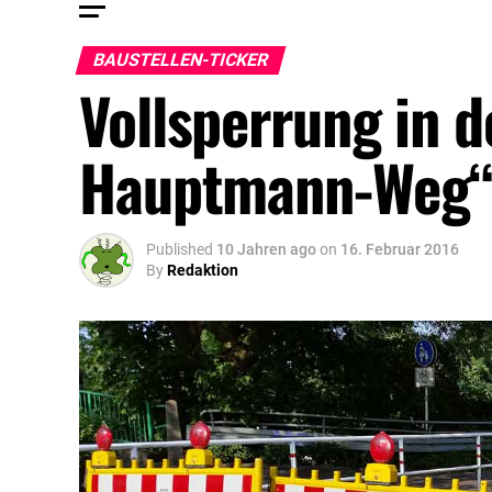
BAUSTELLEN-TICKER
Vollsperrung in d
Hauptmann-Weg“ 
Published
10 Jahren ago
on
16. Februar 2016
By
Redaktion