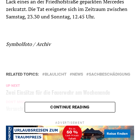
Lack eines an der Friedhofstraße geparkten Mercedes
zerkratzt. Die Tat ereignete sich im Zeitraum zwischen
Samstag, 23.30 und Sonntag, 12.45 Uhr.
Symbolfoto / Archiv
RELATED TOPICS:
BLAULICHT
NEWS
SACHBESCHÄDIGUNG
UP NEXT
Zwei Einsätze für die Feuerwehr am Wochenende
DON'T MISS
Versuchter Einbruch in Lagerhalle
CONTINUE READING
ADVERTISEMENT