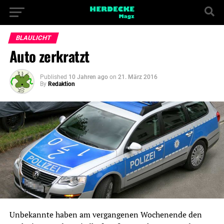
BLAULICHT
Auto zerkratzt
Published
10 Jahren ago
on
21. März 2016
By
Redaktion
Unbekannte haben am vergangenen Wochenende den