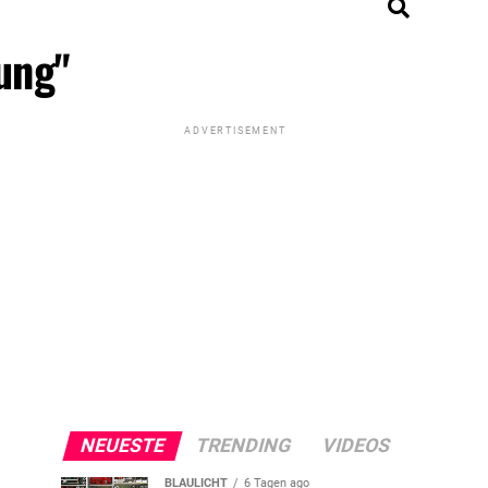
ung"
ADVERTISEMENT
NEUESTE
TRENDING
VIDEOS
BLAULICHT
6 Tagen ago