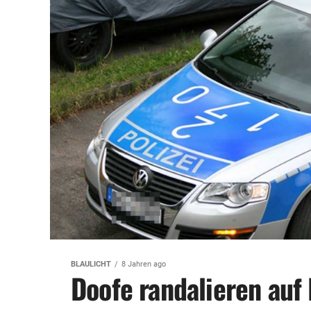
BLAULICHT
8 Jahren ago
Doofe randalieren au