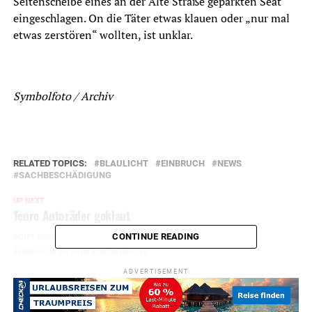
Seitenscheibe eines an der Alte Straße geparkten Seat
eingeschlagen. On die Täter etwas klauen oder „nur mal
etwas zerstören“ wollten, ist unklar.
Symbolfoto / Archiv
RELATED TOPICS:
BLAULICHT
EINBRUCH
NEWS
SACHBESCHÄDIGUNG
UP NEXT
Teure Autoräder geklaut
CONTINUE READING
DON'T MISS
Einbruch in Einfamilienhaus
ADVERTISEMENT