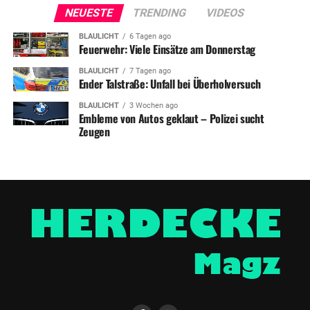
NEUESTE
TRENDING
VIDEOS
BLAULICHT
6 Tagen ago
Feuerwehr: Viele Einsätze am Donnerstag
BLAULICHT
7 Tagen ago
Ender Talstraße: Unfall bei Überholversuch
BLAULICHT
3 Wochen ago
Embleme von Autos geklaut – Polizei sucht
Zeugen