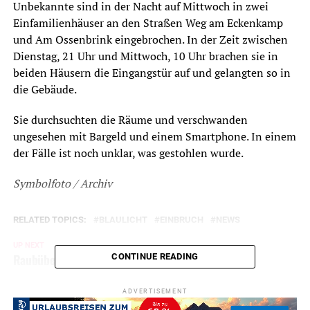
Unbekannte sind in der Nacht auf Mittwoch in zwei
Einfamilienhäuser an den Straßen Weg am Eckenkamp
und Am Ossenbrink eingebrochen. In der Zeit zwischen
Dienstag, 21 Uhr und Mittwoch, 10 Uhr brachen sie in
beiden Häusern die Eingangstür auf und gelangten so in
die Gebäude.
Sie durchsuchten die Räume und verschwanden
ungesehen mit Bargeld und einem Smartphone. In einem
der Fälle ist noch unklar, was gestohlen wurde.
Symbolfoto / Archiv
RELATED TOPICS:
BLAULICHT
EINBRUCH
NEWS
UP NEXT
Raubüberfall auf dem Westender Weg
CONTINUE READING
DON'T MISS
Zweimal Alarm für die Feuerwehr
ADVERTISEMENT