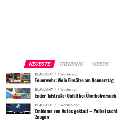
NEUESTE
TRENDING
VIDEOS
BLAULICHT
1 Woche ago
Feuerwehr: Viele Einsätze am Donnerstag
BLAULICHT
1 Woche ago
Ender Talstraße: Unfall bei Überholversuch
BLAULICHT
3 Wochen ago
Embleme von Autos geklaut – Polizei sucht
Zeugen