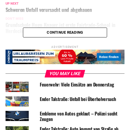
UP NEXT
Schweren Unfall verursacht und abgehauen
DON'T MISS
Grundschule Hugo Knauer ist erste Fairtrade-School in
Herdecke
CONTINUE READING
ADVERTISEMENT
YOU MAY LIKE
Feuerwehr: Viele Einsätze am Donnerstag
Ender Talstraße: Unfall bei Überholversuch
Embleme von Autos geklaut – Polizei sucht
Zeugen
Ender Talstraße: Auto kommt von Straße ab