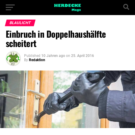
BLAULICHT
Einbruch in Doppelhaushälfte
scheitert
Published
10 Jahren ago
on
25. April 2016
By
Redaktion