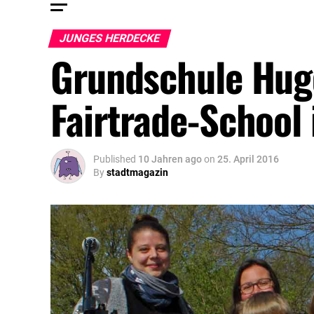
JUNGES HERDECKE
Grundschule Hugo
Fairtrade-School
Published
10 Jahren ago
on
25. April 2016
By
stadtmagazin