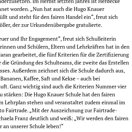
derzusetzen. Im Herbst letzten Jahres ist Herdecke
ichnet worden. „Nun hat auch die Hugo Knauer
lt und steht für den fairen Handel ein“, freut sich
ler, der zur Urkundenübergabe gratulierte.
euer und Ihr Engagement“, freut sich Schulleiterin
rinnen und Schülern, Eltern und Lehrkräften hat in den
 gearbeitet, die fünf Kriterien für die Zertifizierung
 die Gründung des Schulteams, die zweite das Erstellen
ses. Außerdem zeichnet sich die Schule dadurch aus,
 Bananen, Kaffee, Saft und Kekse – auch bei
uft. Ganz wichtig sind auch die Kriterien Nummer vier
u stärken: Die Hugo Knauer Schule hat den fairen
em Lehrplan stehen und veranstaltet zudem einmal im
o Fairtrade. „Mit der Auszeichnung zur Fairtrade-
ichaela Franz deutlich und weiß: „Wir werden den fairen
r an unserer Schule leben!“