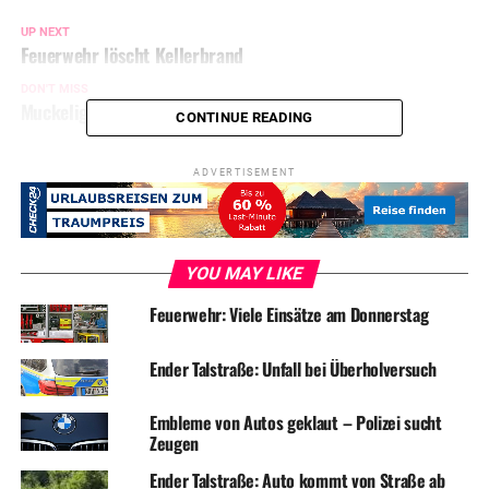
UP NEXT
Feuerwehr löscht Kellerbrand
DON'T MISS
Muckelig: Hochsommer noch bis Sonntag
CONTINUE READING
ADVERTISEMENT
YOU MAY LIKE
Feuerwehr: Viele Einsätze am Donnerstag
Ender Talstraße: Unfall bei Überholversuch
Embleme von Autos geklaut – Polizei sucht
Zeugen
Ender Talstraße: Auto kommt von Straße ab