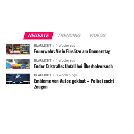
NEUESTE
TRENDING
VIDEOS
BLAULICHT
1 Woche ago
Feuerwehr: Viele Einsätze am Donnerstag
BLAULICHT
1 Woche ago
Ender Talstraße: Unfall bei Überholversuch
BLAULICHT
3 Wochen ago
Embleme von Autos geklaut – Polizei sucht
Zeugen
SHARE
TWEET