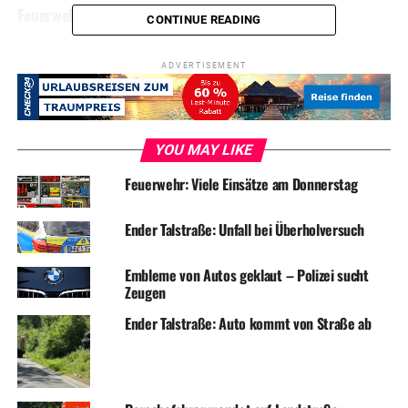
Feuerwehr: Lange Ölspur sorgt für reichlich Arbeit
CONTINUE READING
ADVERTISEMENT
YOU MAY LIKE
Feuerwehr: Viele Einsätze am Donnerstag
Ender Talstraße: Unfall bei Überholversuch
Embleme von Autos geklaut – Polizei sucht
Zeugen
Ender Talstraße: Auto kommt von Straße ab