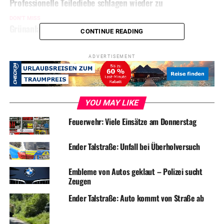
Professionelle Teilediebe schlagen wieder zu
DON'T MISS
Grünanlage „Alter Steinbruch“ ist fertig gestellt
CONTINUE READING
ADVERTISEMENT
YOU MAY LIKE
Feuerwehr: Viele Einsätze am Donnerstag
Ender Talstraße: Unfall bei Überholversuch
Embleme von Autos geklaut – Polizei sucht
Zeugen
Ender Talstraße: Auto kommt von Straße ab