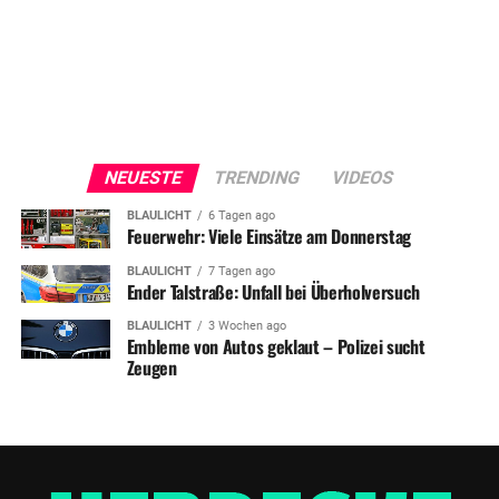
NEUESTE
TRENDING
VIDEOS
BLAULICHT
6 Tagen ago
Feuerwehr: Viele Einsätze am Donnerstag
BLAULICHT
7 Tagen ago
Ender Talstraße: Unfall bei Überholversuch
BLAULICHT
3 Wochen ago
Embleme von Autos geklaut – Polizei sucht
Zeugen