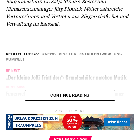
Bürgermeisterin Dr. Katja Strauss-Köster und
Klimaschutzmanager Jörg Piontek-Möller zahlreiche
Vertreterinnen und Vertreter aus Bürgerschaft, Rat und
Verwaltung im Ratssaal.
RELATED TOPICS:
NEWS
POLITIK
STADTENTWICKLUNG
UMWELT
UP NEXT
„Der kleine JeKi-Triathlon“: Grundschüler machen Musik
DON'T MISS
Feuerwehr: Einsatz wegen giftigem Gas im Badezimmer
CONTINUE READING
ADVERTISEMENT
YOU MAY LIKE