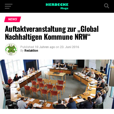
NEWS
Auftaktveranstaltung zur „Global
Nachhaltigen Kommune NRW“
Published
10 Jahren ago
on
23. Juni 2016
By
Redaktion