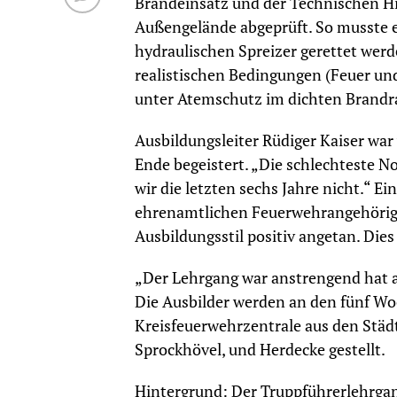
Brandeinsatz und der Technischen Hi
Außengelände abgeprüft. So musste 
hydraulischen Spreizer gerettet we
realistischen Bedingungen (Feuer und
unter Atemschutz im dichten Brandr
Ausbildungsleiter Rüdiger Kaiser wa
Ende begeistert. „Die schlechteste N
wir die letzten sechs Jahre nicht.“ Ei
ehrenamtlichen Feuerwehrangehörig
Ausbildungsstil positiv angetan. Dies
„Der Lehrgang war anstrengend hat ab
Die Ausbilder werden an den fünf W
Kreisfeuerwehrzentrale aus den Städ
Sprockhövel, und Herdecke gestellt.
Hintergrund: Der Truppführerlehrgan