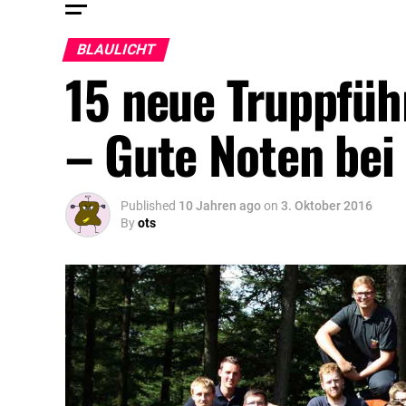
BLAULICHT
15 neue Truppfüh
– Gute Noten bei
Published
10 Jahren ago
on
3. Oktober 2016
By
ots