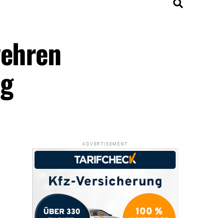
wehren
ng
ADVERTISEMENT