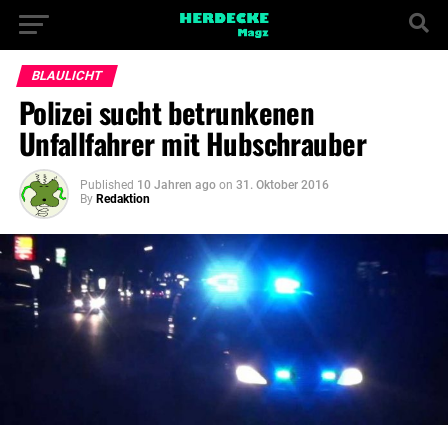
BLAULICHT
Polizei sucht betrunkenen
Unfallfahrer mit Hubschrauber
Published
10 Jahren ago
on
31. Oktober 2016
By
Redaktion