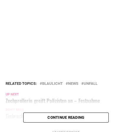
RELATED TOPICS:
BLAULICHT
NEWS
UNFALL
UP NEXT
Zechprellerin greift Polizisten an – Festnahme
DON'T MISS
Einbruch in Einfamilienhaus
CONTINUE READING