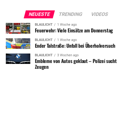
NEUESTE
TRENDING
VIDEOS
BLAULICHT
1 Woche ago
Feuerwehr: Viele Einsätze am Donnerstag
BLAULICHT
1 Woche ago
Ender Talstraße: Unfall bei Überholversuch
BLAULICHT
3 Wochen ago
Embleme von Autos geklaut – Polizei sucht
Zeugen
SHARE
TWEET