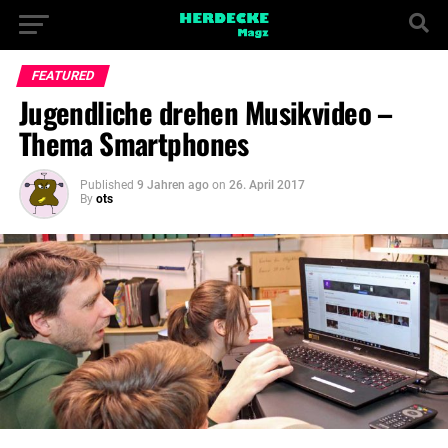
FEATURED
Jugendliche drehen Musikvideo –
Thema Smartphones
Published
9 Jahren ago
on
26. April 2017
By
ots