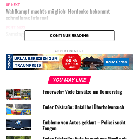
UP NEXT
Wahlkampf macht’s möglich: Herdecke bekommt
schnelleres Internet
DON'T MISS
Samstagsmarkt: weitere Händler gesucht
CONTINUE READING
ADVERTISEMENT
YOU MAY LIKE
Feuerwehr: Viele Einsätze am Donnerstag
Ender Talstraße: Unfall bei Überholversuch
Embleme von Autos geklaut – Polizei sucht
Zeugen
Ender Talstraße: Auto kommt von Straße ab