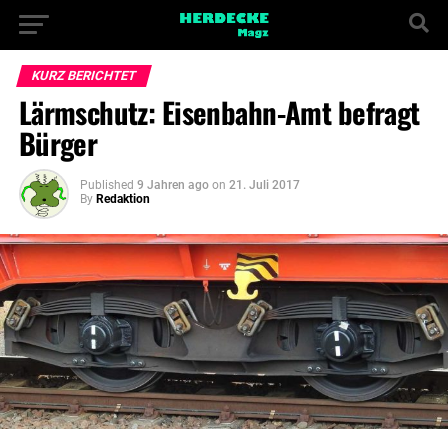
KURZ BERICHTET
Lärmschutz: Eisenbahn-Amt befragt
Bürger
Published
9 Jahren ago
on
21. Juli 2017
By
Redaktion