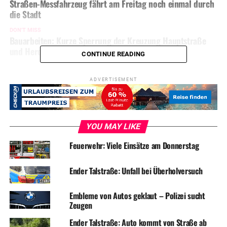
Straßen-Messfahrzeug fährt am Freitag noch einmal durch
die Stadt
DON'T MISS
Bauarbeiten: Kurze Sperrung der Kreuzung Hauptstraße
und Herdecker Bach
CONTINUE READING
ADVERTISEMENT
YOU MAY LIKE
Feuerwehr: Viele Einsätze am Donnerstag
Ender Talstraße: Unfall bei Überholversuch
Embleme von Autos geklaut – Polizei sucht
Zeugen
Ender Talstraße: Auto kommt von Straße ab