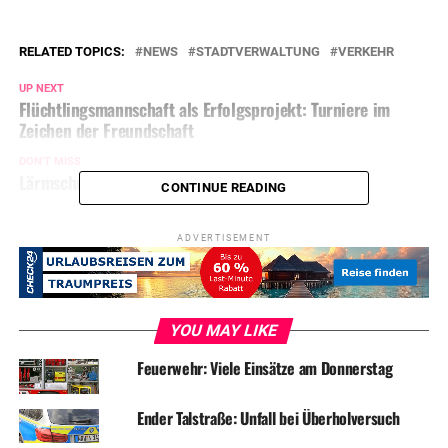
RELATED TOPICS:
NEWS
STADTVERWALTUNG
VERKEHR
UP NEXT
Flüchtlingsmannschaft als Erfolgsprojekt: Turniere im
Zeichen der Freundschaft
DON'T MISS
Lärmschutz: Eisenbahn-Amt befragt Bürger
CONTINUE READING
ADVERTISEMENT
YOU MAY LIKE
Feuerwehr: Viele Einsätze am Donnerstag
Ender Talstraße: Unfall bei Überholversuch