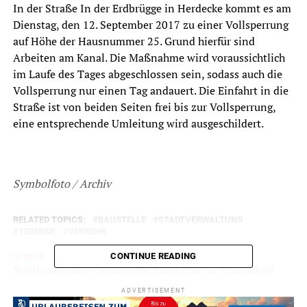
In der Straße In der Erdbrügge in Herdecke kommt es am
Dienstag, den 12. September 2017 zu einer Vollsperrung
auf Höhe der Hausnummer 25. Grund hierfür sind
Arbeiten am Kanal. Die Maßnahme wird voraussichtlich
im Laufe des Tages abgeschlossen sein, sodass auch die
Vollsperrung nur einen Tag andauert. Die Einfahrt in die
Straße ist von beiden Seiten frei bis zur Vollsperrung,
eine entsprechende Umleitung wird ausgeschildert.
Symbolfoto / Archiv
RELATED TOPICS:
BAUSTELLE
STADTVERWALTUNG
TERMINE
VERKEHR
CONTINUE READING
UP NEXT
Breitbandausbau: vereinzelte Baustellen im Stadtgebiet
ADVERTISEMENT
DON'T MISS
Bioabfall-Tonnen werden Mitte September gereinigt