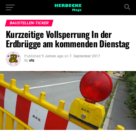
BAUSTELLEN-TICKER
Kurzzeitige Vollsperrung In der
Erdbrügge am kommenden Dienstag
Published
9 Jahren ago
on
7. September 2017
By
ots