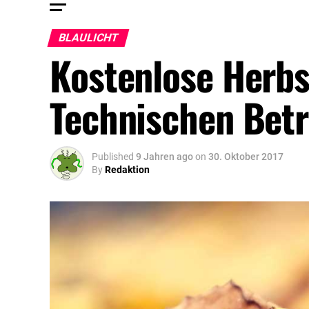
BLAULICHT
Kostenlose Herbs
Technischen Bet
Published
9 Jahren ago
on
30. Oktober 2017
By
Redaktion