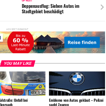
UP NEXT
Deppenausflug: Sieben Autos im
Stadtgebiet beschädigt
ADVERTISEMENT
YOU MAY LIKE
alstraße: Unfall bei
Embleme von Autos geklaut – Polizei
lversuch
sucht Zeugen