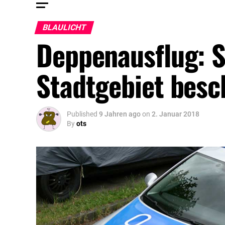
BLAULICHT
Deppenausflug: S
Stadtgebiet besc
Published
9 Jahren ago
on
2. Januar 2018
By
ots