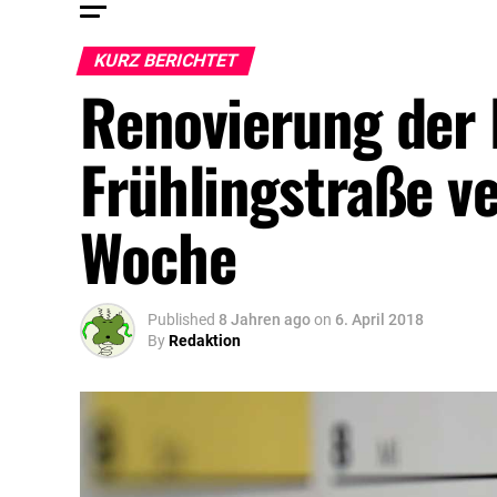
KURZ BERICHTET
Renovierung der 
Frühlingstraße v
Woche
Published
8 Jahren ago
on
6. April 2018
By
Redaktion