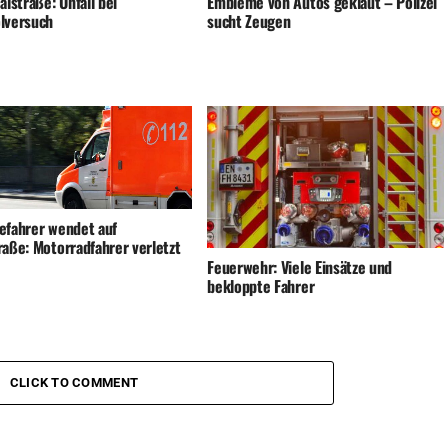
alstraße: Unfall bei
Embleme von Autos geklaut – Polizei
lversuch
sucht Zeugen
efahrer wendet auf
raße: Motorradfahrer verletzt
Feuerwehr: Viele Einsätze und
bekloppte Fahrer
CLICK TO COMMENT