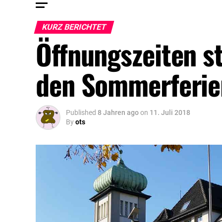
KURZ BERICHTET
Öffnungszeiten s
den Sommerferie
Published
8 Jahren ago
on
11. Juli 2018
By
ots