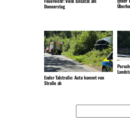
Ender T
Feuerwehr: Viele Einsätze am
Überho
Donnerstag
Porsch
Landst
Ender Talstraße: Auto kommt von
Straße ab