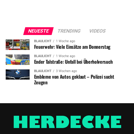
NEUESTE
TRENDING
VIDEOS
BLAULICHT
1 Woche ago
Feuerwehr: Viele Einsätze am Donnerstag
BLAULICHT
1 Woche ago
Ender Talstraße: Unfall bei Überholversuch
BLAULICHT
3 Wochen ago
Embleme von Autos geklaut – Polizei sucht
Zeugen