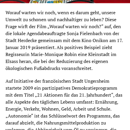
Worauf warten wir noch, wenn es darum geht, unsere
Umwelt zu schonen und nachhaltiger zu leben? Diese
Frage wirft der Film „Worauf warten wir noch?“ auf, den
die lokale Agendabeauftragte Sonja Fielenbach von der
Stadt Herdecke gemeinsam mit dem Kino Onikon am 17.
Januar 2019 präsentiert. Als positives Beispiel zieht
Regisseurin Marie-Monique Robin eine Kleinstadt im
Elsass heran, die bei der Reduzierung des eigenen
ökologischen Fußabdrucks voranschreitet.
Auf Initiative der französischen Stadt Ungersheim
startete 2009 ein partizipatives Demokratieprogramm
mit dem Titel „21 Aktionen für das 21. Jahrhundert“, das
alle Aspekte des täglichen Lebens umfasst: Ernährung,
Energie, Verkehr, Wohnen, Geld, Arbeit und Schule.
„Autonomie“ ist das Schlüsselwort des Programms, das
darauf abzielt, die Nahrungsmittelproduktion zu
verlagern, die Abhängigkeit vom Öl zu verringern, die