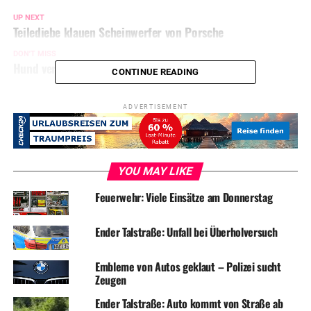
UP NEXT
Teilediebe klauen Scheinwerfer von Porsche
DON'T MISS
Hund vertreibt Einbrecher
CONTINUE READING
ADVERTISEMENT
YOU MAY LIKE
Feuerwehr: Viele Einsätze am Donnerstag
Ender Talstraße: Unfall bei Überholversuch
Embleme von Autos geklaut – Polizei sucht
Zeugen
Ender Talstraße: Auto kommt von Straße ab