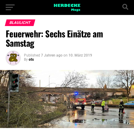
BLAULICHT
Feuerwehr: Sechs Einätze am
Samstag
Published
7 Jahren ago
on
10. März 2019
By
ots