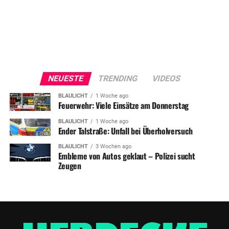
NEUESTE
TRENDING
VIDEOS
BLAULICHT
1 Woche ago
Feuerwehr: Viele Einsätze am Donnerstag
BLAULICHT
1 Woche ago
Ender Talstraße: Unfall bei Überholversuch
BLAULICHT
3 Wochen ago
Embleme von Autos geklaut – Polizei sucht
Zeugen