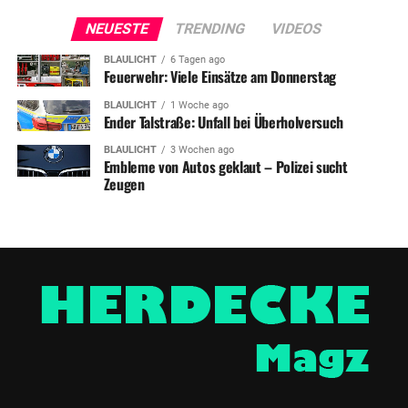
NEUESTE
TRENDING
VIDEOS
BLAULICHT
6 Tagen ago
Feuerwehr: Viele Einsätze am Donnerstag
BLAULICHT
1 Woche ago
Ender Talstraße: Unfall bei Überholversuch
BLAULICHT
3 Wochen ago
Embleme von Autos geklaut – Polizei sucht
Zeugen