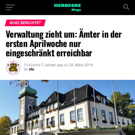
KURZ BERICHTET
Verwaltung zieht um: Ämter in der
ersten Aprilwoche nur
eingeschränkt erreichbar
Published
7 Jahren ago
on
28. März 2019
By
ots