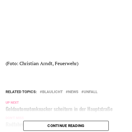
(Foto: Christian Arndt, Feuerwehr)
RELATED TOPICS:
BLAULICHT
NEWS
UNFALL
UP NEXT
Geldautomatenknacker scheitern in der Hauptstraße
DON'T MISS
Radfahrerin bei Sturz leicht verletzt
CONTINUE READING