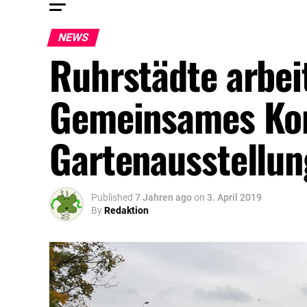
NEWS
Ruhrstädte arbe
Gemeinsames Kon
Gartenausstellu
Published
7 Jahren ago
on
3. April 2019
By
Redaktion