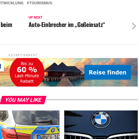
NTWICKLUNG
TOURISMUS
UP NEXT
 beim
Auto-Einbrecher im „Goßeinsatz“
ADVERTISEMENT
YOU MAY LIKE