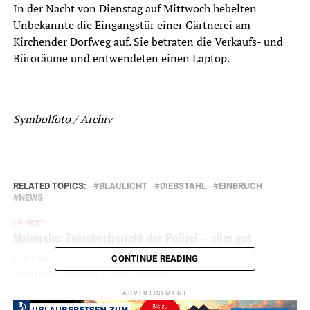
In der Nacht von Dienstag auf Mittwoch hebelten
Unbekannte die Eingangstür einer Gärtnerei am
Kirchender Dorfweg auf. Sie betraten die Verkaufs- und
Büroräume und entwendeten einen Laptop.
Symbolfoto / Archiv
RELATED TOPICS:
BLAULICHT
DIEBSTAHL
EINBRUCH
NEWS
UP NEXT
Maiwoche: Zwischenbericht der Polizei – alles gut
CONTINUE READING
DON'T MISS
Zunftstraße: BMW-Cabrio geklaut
ADVERTISEMENT