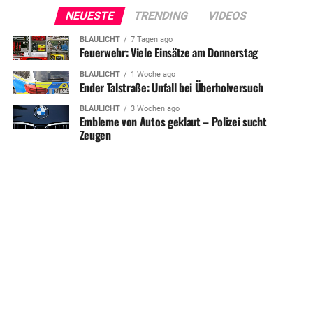
NEUESTE
TRENDING
VIDEOS
BLAULICHT
7 Tagen ago
Feuerwehr: Viele Einsätze am Donnerstag
BLAULICHT
1 Woche ago
Ender Talstraße: Unfall bei Überholversuch
BLAULICHT
3 Wochen ago
Embleme von Autos geklaut – Polizei sucht
Zeugen
SHARE
TWEET