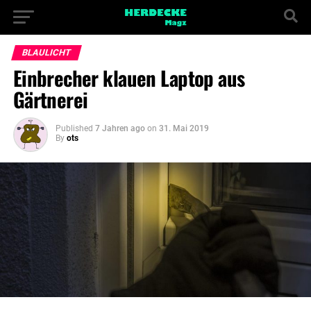
BLAULICHT
Einbrecher klauen Laptop aus
Gärtnerei
Published
7 Jahren ago
on
31. Mai 2019
By
ots